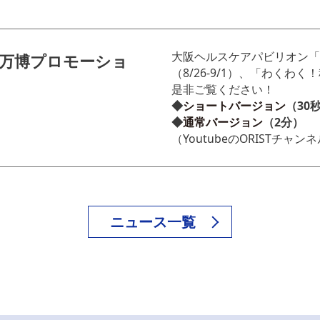
大阪ヘルスケアパビリオン
 万博プロモーショ
（8/26-9/1）、「わくわ
是非ご覧ください！
◆
ショートバージョン
（30
◆
通常バージョン
（2分）
（YoutubeのORISTチ
ニュース一覧