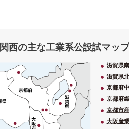
関西の主な工業系公設試マッ
滋賀県
滋賀県
京都府
京都府
京都市
大阪産業