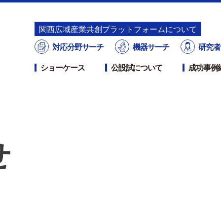
関⻄広域産業共創プラットフォームについて
対応分野サーチ
機器サーチ
研究者
ショーケース
公設試について
成功事例
せ