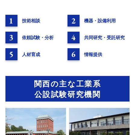
1
2
技術相談
機器・設備利用
3
4
依頼試験・分析
共同研究・受託研究
5
6
人材育成
情報提供
関西の主な工業系
公設試験研究機関