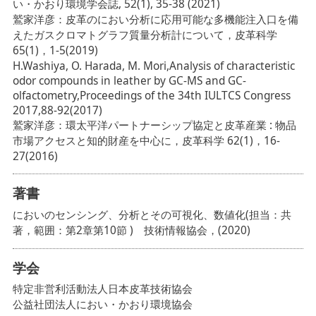
い・かおり環境学会誌, 52(1), 35-38 (2021)
鷲家洋彦：皮革のにおい分析に応用可能な多機能注入口を備
えたガスクロマトグラフ質量分析計について，皮革科学
65(1)，1-5(2019)
H.Washiya, O. Harada, M. Mori,Analysis of characteristic
odor compounds in leather by GC-MS and GC-
olfactometry,Proceedings of the 34th IULTCS Congress
2017,88-92(2017)
鷲家洋彦：環太平洋パートナーシップ協定と皮革産業 : 物品
市場アクセスと知的財産を中心に，皮革科学 62(1)，16-
27(2016)
著書
においのセンシング、分析とその可視化、数値化(担当：共
著，範囲：第2章第10節 ) 技術情報協会，(2020)
学会
特定非営利活動法人日本皮革技術協会
公益社団法人におい・かおり環境協会