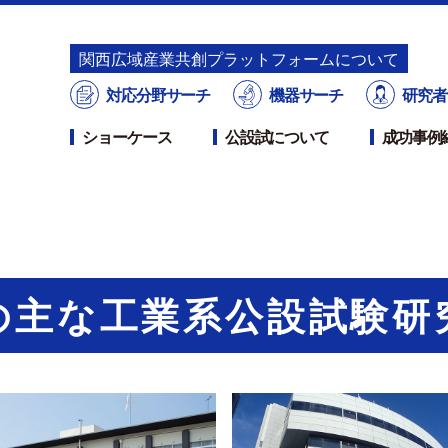
関⻄広域産業共創プラットフォームについて
対応分野サーチ
機器サーチ
研究者
ショーケース
公設試について
成功事例
の主な工業系
公設試験研