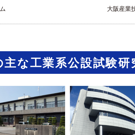
ム
大阪産業
の主な工業系
公設試験研