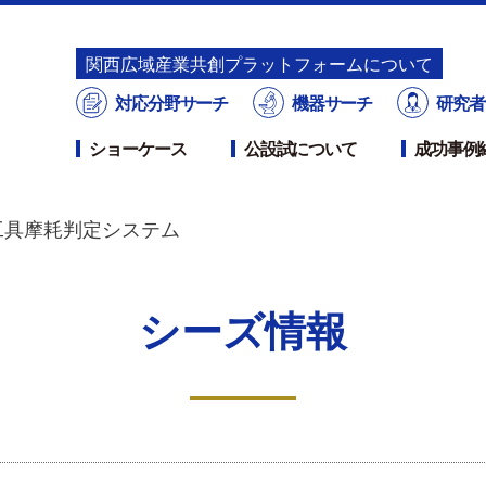
関⻄広域産業共創プラットフォームについて
対応分野サーチ
機器サーチ
研究者
ショーケース
公設試について
成功事例
工具摩耗判定システム
シーズ情報