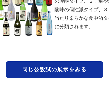
の吟醸タイプ、２．華や
酸味の個性派タイプ、３
当たり柔らかな食中酒タ
に分類されます。
同じ公設試の展示をみる