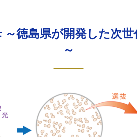
母 ～徳島県が開発した次
～