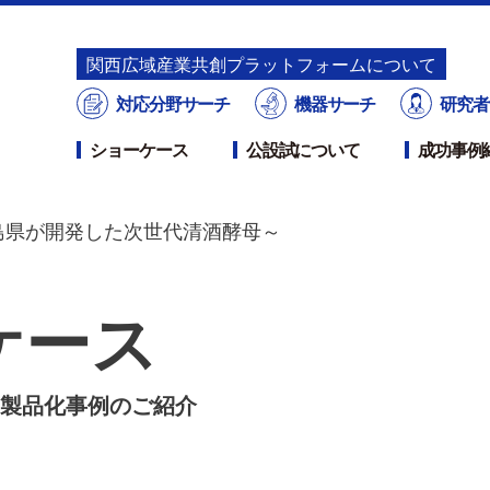
関⻄広域産業共創プラットフォームについて
対応分野サーチ
機器サーチ
研究者
ショーケース
公設試について
成功事例
徳島県が開発した次世代清酒酵母～
ケース
製品化事例のご紹介