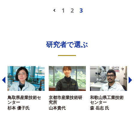
1
2
3
研究者で選ぶ
鳥取県産業技術セ
京都市産業技術研
和歌山県工業技術
ンター
究所
センター
杉本 優子氏
山本貴代
森 岳志 氏